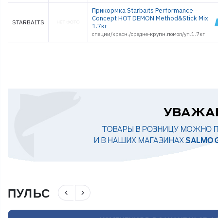
Прикормка Starbaits Performance
Concept HOT DEMON Method&Stick Mix
STARBAITS
1.7кг
специи/красн./средне-крупн.помол/уп.1.7кг
ПУЛЬС
navigate_before
navigate_next