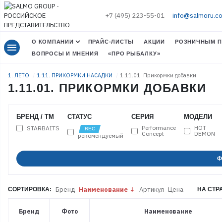
+7 (495) 223-55-01
info@salmoru.c
О КОМПАНИИ
ПРАЙС-ЛИСТЫ
АКЦИИ
РОЗНИЧНЫМ П
menu
ВОПРОСЫ И МНЕНИЯ
«ПРО РЫБАЛКУ»
1. ЛЕТО
1.11. ПРИКОРМКИ НАСАДКИ
1.11.01. Прикормки добавки
1.11.01. ПРИКОРМКИ ДОБАВКИ
БРЕНД / ТМ
СТАТУС
СЕРИЯ
МОДЕЛИ
Performance
HOT
STARBAITS
Concept
DEMON
рекомендуемый
Ф
Бренд
Наименование
Артикул
Цена
СОРТИРОВКА:
НА СТР
Бренд
Фото
Наименование