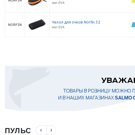
NORFIN
мат.EVA
Чехол для очков Norfin 32
NORFIN
мат.EVA
ПУЛЬС
navigate_before
navigate_next