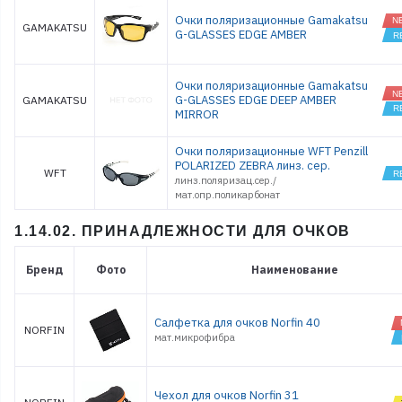
Очки поляризационные Gamakatsu
GAMAKATSU
G-GLASSES EDGE AMBER
Очки поляризационные Gamakatsu
G-GLASSES EDGE DEEP AMBER
GAMAKATSU
MIRROR
Очки поляризационные WFT Penzill
POLARIZED ZEBRA линз. сер.
WFT
линз.поляризац.сер./
мат.опр.поликарбонат
1.14.02. ПРИНАДЛЕЖНОСТИ ДЛЯ ОЧКОВ
Бренд
Фото
Наименование
Салфетка для очков Norfin 40
NORFIN
мат.микрофибра
Чехол для очков Norfin 31