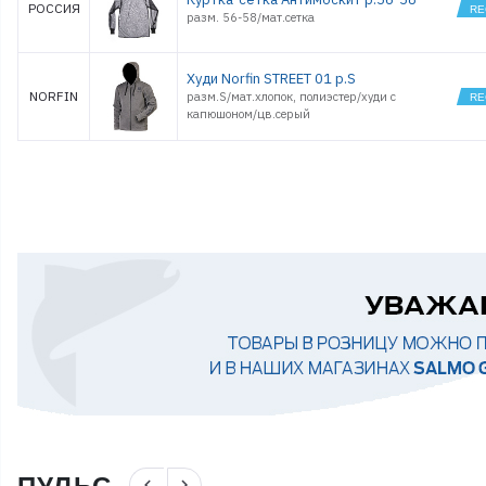
РОССИЯ
разм. 56-58/мат.сетка
Худи Norfin STREET 01 р.S
NORFIN
разм.S/мат.хлопок, полиэстер/худи с
капюшоном/цв.серый
navigate_before
navigate_next