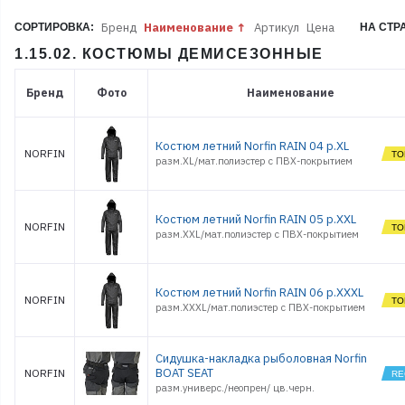
Бренд
Наименование
Артикул
Цена
СОРТИРОВКА:
НА СТР
1.15.02. КОСТЮМЫ ДЕМИСЕЗОННЫЕ
Бренд
Фото
Наименование
Костюм летний Norfin RAIN 04 р.XL
NORFIN
разм.XL/мат.полиэстер с ПВХ-покрытием
Костюм летний Norfin RAIN 05 р.XXL
NORFIN
разм.XXL/мат.полиэстер с ПВХ-покрытием
Костюм летний Norfin RAIN 06 р.XXXL
NORFIN
разм.XXXL/мат.полиэстер с ПВХ-покрытием
Сидушка-накладка рыболовная Norfin
BOAT SEAT
NORFIN
разм.универс./неопрен/ цв.черн.