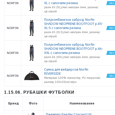
XL с сапогами резина
NORFIN
разм.45 (XL)/мат.неопрен 4мм, резина/
цв.серый.
Полукомбинезон заброд. Norfin
SHADOW NEOPRENE BOOTFOOT р.45-
XL-S с сапогами резина
NORFIN
разм.45 (XLS)/мат.неопрен 4мм, резина/
цв.серый.
Полукомбинезон заброд. Norfin
SHADOW NEOPRENE BOOTFOOT р.46-
XXL с сапогами резина
NORFIN
разм.46 (XXL)/мат.неопрен 4мм, резина/
цв.серый.
Сумка для вейдерсов Norfin
RIVERSIDE
NORFIN
Материал 100% полиэстер, PU покрытие/
размер 100x50см/чёрн.
1.15.06. РУБАШКИ ФУТБОЛКИ
Бренд
Фото
Наименование
Джемпер Feeder Concept UV