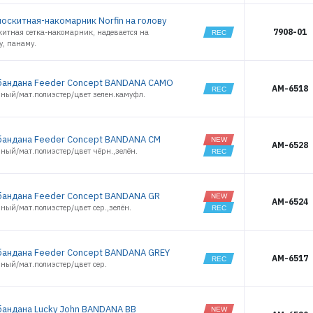
оскитная-накомарник Norfin на голову
7908-01
итная сетка-накомарник, надевается на
у, панаму.
андана Feeder Concept BANDANA CAMO
AM-6518
ный/мат.полиэстер/цвет зелен.камуфл.
андана Feeder Concept BANDANA CM
AM-6528
ный/мат.полиэстер/цвет чёрн.,зелён.
андана Feeder Concept BANDANA GR
AM-6524
ный/мат.полиэстер/цвет сер.,зелён.
андана Feeder Concept BANDANA GREY
AM-6517
ный/мат.полиэстер/цвет сер.
андана Lucky John BANDANA BB