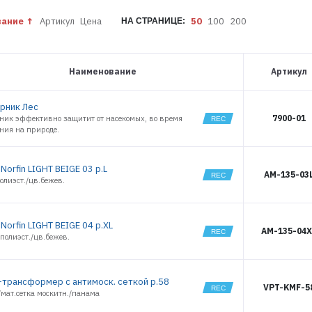
вание
Артикул
Цена
50
100
200
НА СТРАНИЦЕ:
Наименование
Артикул
рник Лес
7900-01
ник эффективно защитит от насекомых, во время
ния на природе.
Norfin LIGHT BEIGE 03 р.L
AM-135-03
олиэст./цв.бежев.
Norfin LIGHT BEIGE 04 р.XL
AM-135-04X
полиэст./цв.бежев.
-трансформер с антимоск. сеткой р.58
VPT-KMF-5
мат.сетка москитн./панама