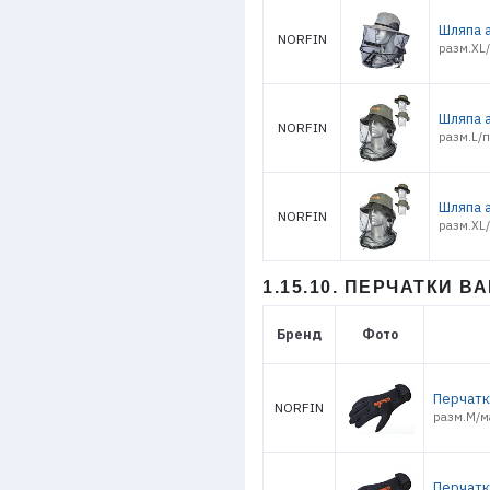
Шляпа а
NORFIN
разм.XL/
Шляпа 
NORFIN
разм.L/п
Шляпа 
NORFIN
разм.XL/
1.15.10. ПЕРЧАТКИ В
Бренд
Фото
Перчатк
NORFIN
разм.M/м
Перчатк