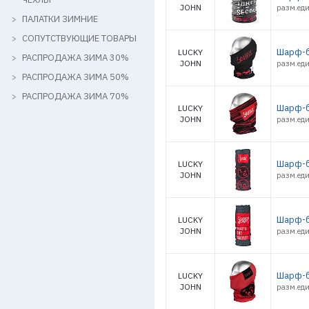
JOHN
разм.еди
ПАЛАТКИ ЗИМНИЕ
СОПУТСТВУЮЩИЕ ТОВАРЫ
Шарф-б
LUCKY
РАСПРОДАЖА ЗИМА 30%
JOHN
разм.еди
РАСПРОДАЖА ЗИМА 50%
РАСПРОДАЖА ЗИМА 70%
Шарф-б
LUCKY
JOHN
разм.еди
Шарф-б
LUCKY
JOHN
разм.еди
Шарф-б
LUCKY
JOHN
разм.еди
Шарф-б
LUCKY
JOHN
разм.еди