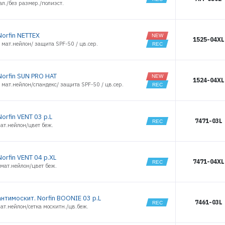
л./без размер./полиэст.
orfin NETTEX
1525-04XL
 мат.нейлон/ защита SPF-50 / цв.cер.
orfin SUN PRO HAT
1524-04XL
 мат.нейлон/спандекс/ защита SPF-50 / цв.cер.
orfin VENT 03 р.L
7471-03L
ат.нейлон/цвет беж.
orfin VENT 04 р.XL
7471-04XL
мат.нейлон/цвет беж.
нтимоскит. Norfin BOONIE 03 р.L
7461-03L
ат.нейлон/сетка москитн./цв.беж.