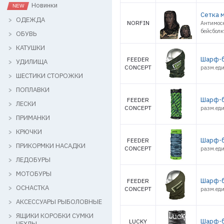
Новинки
Сетка м
ОДЕЖДА
NORFIN
Антимоск
бейсболк
ОБУВЬ
КАТУШКИ
Шарф-б
FEEDER
УДИЛИЩА
CONCEPT
разм.еди
ШЕСТИКИ СТОРОЖКИ
ПОПЛАВКИ
Шарф-б
FEEDER
ЛЕСКИ
CONCEPT
разм.еди
ПРИМАНКИ
КРЮЧКИ
Шарф-б
FEEDER
ПРИКОРМКИ НАСАДКИ
CONCEPT
разм.еди
ЛЕДОБУРЫ
МОТОБУРЫ
Шарф-б
FEEDER
ОСНАСТКА
CONCEPT
разм.еди
АКСЕССУАРЫ РЫБОЛОВНЫЕ
ЯЩИКИ КОРОБКИ СУМКИ
Шарф-б
LUCKY
ЧЕХЛЫ