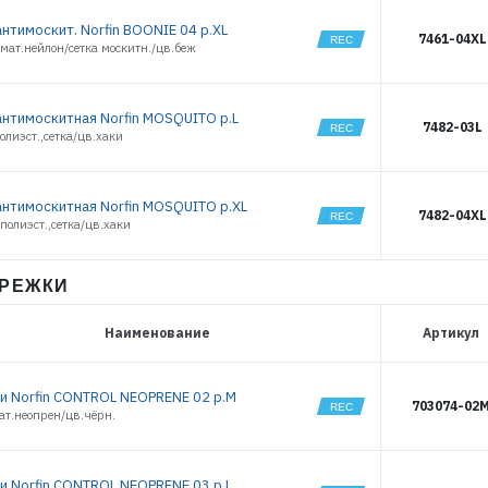
нтимоскит. Norfin BOONIE 04 р.XL
7461-04XL
мат.нейлон/сетка москитн./цв.беж
антимоскитная Norfin MOSQUITO р.L
7482-03L
олиэст.,сетка/цв.хаки
антимоскитная Norfin MOSQUITO р.XL
7482-04XL
полиэст.,сетка/цв.хаки
АРЕЖКИ
Наименование
Артикул
и Norfin CONTROL NEOPRENE 02 р.M
703074-02
ат.неопрен/цв.чёрн.
и Norfin CONTROL NEOPRENE 03 р.L