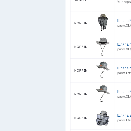
Универса
Шляпа N
NORFIN
разм.XL/
Шляпа N
NORFIN
разм.XL/
Шляпа N
NORFIN
разм.L/м
Шляпа N
NORFIN
разм.XL/
Шляпа а
NORFIN
разм.L/м