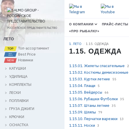
О КОМПАНИИ
ПРАЙС-ЛИСТЫ
РОССИЙСКОЕ ПРЕДСТАВИТЕЛЬСТВО
«ПРО РЫБАЛКУ»
ЛЕТО
1. ЛЕТО
1.15. ОДЕЖДА
Топ-ассортимент
1.15. ОДЕЖДА
Best Price
Новинки
1.15.01. Жилеты спасательные
2
КАТУШКИ
1.15.02. Костюмы демисезонные
УДИЛИЩА
1.15.03. Куртки летние
55
КОМПЛЕКТЫ
1.15.04. Плащи
5
1.15.05. Вейдерсы
ЛЕСКИ
66
1.15.06. Рубашки Футболки
35
ПОПЛАВКИ
1.15.07. Штаны летние
35
ГРУЗА ДЖИГИ
1.15.09. Шляпы
79
КРЮЧКИ
1.15.10. Перчатки варежки
13
ОСНАСТКА
1.15.11. Носки
3