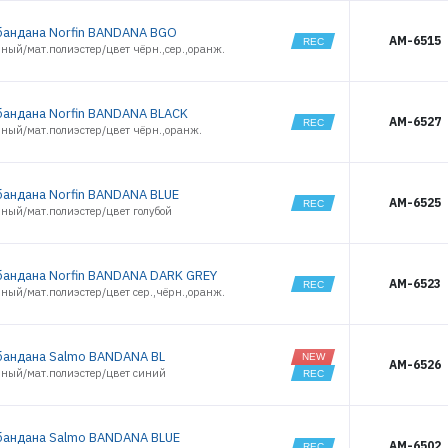
РЕГИСТРАЦИЯ РОЗНИЦА
андана Norfin BANDANA BGO
AM-6515
ный/мат.полиэстер/цвет чёрн.,сер.,оранж.
андана Norfin BANDANA BLACK
AM-6527
ный/мат.полиэстер/цвет чёрн.,оранж.
андана Norfin BANDANA BLUE
AM-6525
ный/мат.полиэстер/цвет голубой
андана Norfin BANDANA DARK GREY
AM-6523
ный/мат.полиэстер/цвет сер.,чёрн.,оранж.
андана Salmo BANDANA BL
AM-6526
иный/мат.полиэстер/цвет синий
андана Salmo BANDANA BLUE
AM-6502