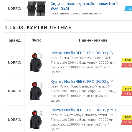
Сидушка-накладка рыболовная Norfin
BOAT SEAT
NORFIN
разм.универс./неопрен/ цв.черн.
1.15.03. КУРТКИ ЛЕТНИЕ
Бренд
Фото
Наименование
Куртка Norfin REBEL PRO DG 01 р.S
разм.S/ мат.Toray Dermizax/ Утепл. 3M
NORFIN
Thinsulate 100 г./ Водонепрон.20000мм /
дыш.способ.10000г на кв.м. за24 ч. /
цв.cер.
Куртка Norfin REBEL PRO DG 02 р.M
разм.M/ мат.Toray Dermizax/ Утепл. 3M
NORFIN
Thinsulate 100 г./ Водонепрон.20000мм /
дыш.способ.10000г на кв.м. за24 ч. /
цв.cер.
Куртка Norfin REBEL PRO DG 02 р.M-L
разм.M-L/ мат.Toray Dermizax/ Утепл. 3M
NORFIN
Thinsulate 100 г./ Водонепрон.20000мм /
дыш.способ.10000г на кв.м. за24 ч. /
цв.cер.