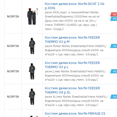
Костюм демисезон. Norfin BOAT 2 06
р.XXXL
разм.XXXL/курт. и полукомб/мат.Nortex
NORFIN
Breathable/Водонепр.10000мм на кв.м/
Дыш.спос.мат.6000г на кв.м за 24ч./
Утепл.THERMO GUARD/ цв.черн.,сер./
темп.-5град.С
Костюм демисезон. Norfin FEEDER
THERMO 02 р.M
NORFIN
разм.M/мат.Nortex Breathable/Утепл.HolloFiL/
Водонепрон.8000мм/дыш.способ.6000г на
м²за24 ч./цв.чёрн.сер./темп.-10град.С
Костюм демисезон. Norfin FEEDER
THERMO 03 р.L
NORFIN
разм.L/мат.Nortex Breathable/Утепл.HolloFiL/
Водонепрон.8000мм/дыш.способ.6000г на
м²за24 ч./цв.чёрн.сер./темп.-10град.С
Костюм демисезон. Norfin FEEDER
THERMO 04 р.XL
NORFIN
разм.XL/мат.Nortex Breathable/Утепл.HolloFiL/
Водонепрон.8000мм/дыш.способ.6000г на
м²за24 ч./цв.чёрн.сер./темп.-10град.С
Костюм демисезон. Norfin MIRAGE 01