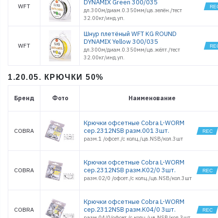
DYNAMIX Green 300/035
WFT
дл.300м/диам.0.350мм/цв.зелён./тест
32.00кг/инд.уп.
Шнур плетёный WFT KG ROUND
DYNAMIX Yellow 300/035
WFT
дл.300м/диам.0.350мм/цв.жёлт./тест
32.00кг/инд.уп.
1.20.05. КРЮЧКИ 50%
Бренд
Фото
Наименование
Крючки офсетные Cobra L-WORM
сер.2312NSB разм.001 3шт.
COBRA
разм.1 /офсет./с колц./цв.NSB/кол.3шт
Крючки офсетные Cobra L-WORM
сер.2312NSB разм.K02/0 3шт.
COBRA
разм.02/0 /офсет./с колц./цв.NSB/кол.3шт
Крючки офсетные Cobra L-WORM
сер.2312NSB разм.K04/0 3шт.
COBRA
разм.04/0/офсет./с колц./цв.NSB/кол.3шт