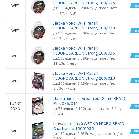
FLUOROCARBON Strong 100/028
WFT
дл.100м/диам.0.280мм/цв.прозр./тест
6.60кг/инд.уп.
Леска моно. WFT Penzill
FLUOROCARBON Strong 100/030
WFT
дл.100м/диам.0.300мм/цв.прозр./тест
7.30кг/инд.уп.
Леска моно. WFT Penzill
FLUOROCARBON Strong 100/035
WFT
дл.100м/диам.0.350мм/цв.прозр./тест
11.10кг/инд.уп.
Леска моно. WFT Penzill
FLUOROCARBON Strong 200/018
WFT
дл.200м/диам.0.180мм/цв.прозр./тест
2.50кг/инд.уп.
Леска плет. LJ Area Trout Game BRAID
Pink 075/011
LUCKY
JOHN
дл.75м/диам.0.112мм/цв.роз./тест 5.9кг/
инд.уп.
Шнур плетёный WFT KG MICRO BRAID
Chartreuse 150/0035
WFT
дл.150м/диам.0.035мм/цв.ярко-зелён./тест
2.50кг/инд.уп.