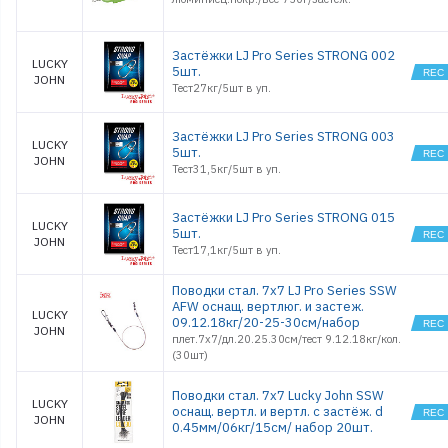
Застёжки LJ Pro Series STRONG 002
LUCKY
5шт.
JOHN
Тест27кг/5шт в уп.
Застёжки LJ Pro Series STRONG 003
LUCKY
5шт.
JOHN
Тест31,5кг/5шт в уп.
Застёжки LJ Pro Series STRONG 015
LUCKY
5шт.
JOHN
Тест17,1кг/5шт в уп.
Поводки стал. 7x7 LJ Pro Series SSW
AFW оснащ. вертлюг. и застеж.
LUCKY
09.12.18кг/20-25-30см/набор
JOHN
плет.7х7/дл.20.25.30см/тест 9.12.18кг/кол.
(30шт)
Поводки стал. 7x7 Lucky John SSW
LUCKY
оснащ. вертл. и вертл. с застёж. d
JOHN
0.45мм/06кг/15см/ набор 20шт.