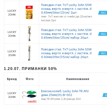
Поводки стал. 7x7 Lucky John SSW
оснащ. вертл. и вертл. с застёж. d
LUCKY
0.45мм/06кг/23см/ 2шт.
JOHN
плет. 7х7 жил лег.ст.+нейл./дл.23см/тест
6кг/кол.2шт
Поводки стал. 7x7 Lucky John SSW
LUCKY
оснащ. вертл. и вертл. с застёж. d
JOHN
0.45мм/06кг/25см/ набор 20шт.
Поводки стал. 7x7 Lucky John SSW
LUCKY
оснащ. вертл. и вертл. с застёж. d
JOHN
0.50мм/09кг/35см/ набор 20шт.
1.20.07. ПРИМАНКИ 50%
Бренд
Фото
Наименование
Блесна колеб. Lucky John TR AYU
LUCKY
длин.25мм/01.8г 002
JOHN
мод.TR AYU/вес 1,8г/расцв.002