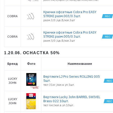
Крючки офсетные Cobra Pro EASY
STRIKE разм.003/0 3шт.
COBRA
разм.3/0 /цв.B/кол.3шт
Крючки офсетные Cobra Pro EASY
STRIKE разм.005/0 3шт.
COBRA
разм.5/0 /цв.B/кол.3шт
1.20.06. ОСНАСТКА 50%
Бренд
Фото
Наименование
Вертлюги LJ Pro Series ROLLING 005
LUCKY
5шт.
JOHN
тест 31кг./кол.в уп.5шт.
Вертлюги Lucky John BARREL SWIVEL
LUCKY
Brass 022 10шт.
JOHN
тест 6кг/кол.в уп.10шт.