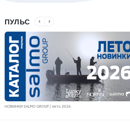
ПУЛЬС
navigate_before
navigate_next
НОВИНКИ SALMO GROUP / лето 2026