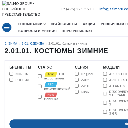
+7 (495) 223-55-01
info@salmoru.c
О КОМПАНИИ
ПРАЙС-ЛИСТЫ
АКЦИИ
РОЗНИЧНЫМ П
menu
ВОПРОСЫ И МНЕНИЯ
«ПРО РЫБАЛКУ»
2. ЗИМА
2.01. ОДЕЖДА
2.01.01. Костюмы зимние
2.01.01. КОСТЮМЫ ЗИМНИЕ
БРЕНД / ТМ
СТАТУС
СЕРИЯ
МОДЕЛИ
NORFIN
Original
APEX 2 LED
ТОП-
ассортимент
РОССИЯ
Z402
ARCTIC 4 +
Z410
ATLANTIS 
рекомендуемый
DISCOVER
Бязь
2 LE CAMO
Новинка
DISCOVER
3
DISCOVER
3 GR
ELEMENT +
Ф
ELEMENT 2