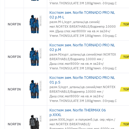
Утепл.THINSULATE 3M 180g/темп.-30град.С
Костюм зим. Norfin TORNADO PRO NL
02 р.M-L
разм.M-L/курт.,штаны/цв.синий/
NORFIN
мат.NORTEX BREATHABLE/Водонепр.10000
мм /Дыш.спос.мат8000г на кв.м за24ч/
Утепл.THINSULATE 3M 180g/темп.-30град.С
Костюм зим. Norfin TORNADO PRO NL
02 р.M
разм.M/курт.,штаны/цв.синий/мат.NORTEX
NORFIN
BREATHABLE/Водонепр.10000 мм /
Дыш.спос.мат8000г на кв.м за24ч/
Утепл.THINSULATE 3M 180g/темп.-30град.С
Костюм зим. Norfin TORNADO PRO NL
01 р.S
разм.S/курт.,штаны/цв.синий/мат.NORTEX
NORFIN
BREATHABLE/Водонепр.10000 мм /
Дыш.спос.мат8000г на кв.м за24ч/
Утепл.THINSULATE 3M 180g/темп.-30град.С
Костюм зим. Norfin THERMAX 06
р.XXXL
разм.XXXL/курт. и полукомб./цв. сер,чёрн./
NORFIN
мат.NORTEX BREATHABLE/
Водонепр.6000мм/Дыш.спос.мат.4000г на