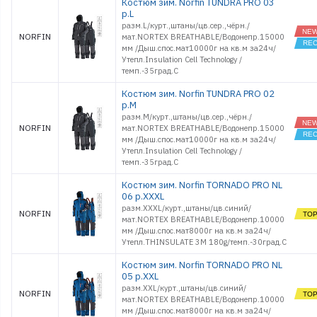
Костюм зим. Norfin TUNDRA PRO 03
р.L
разм.L/курт.,штаны/цв.сер.,чёрн./
NORFIN
мат.NORTEX BREATHABLE/Водонепр.15000
мм /Дыш.спос.мат10000г на кв.м за24ч/
Утепл.Insulation Cell Technology /
темп.-35град.С
Костюм зим. Norfin TUNDRA PRO 02
р.M
разм.M/курт.,штаны/цв.сер.,чёрн./
NORFIN
мат.NORTEX BREATHABLE/Водонепр.15000
мм /Дыш.спос.мат10000г на кв.м за24ч/
Утепл.Insulation Cell Technology /
темп.-35град.С
Костюм зим. Norfin TORNADO PRO NL
06 р.XXXL
разм.XXXL/курт.,штаны/цв.синий/
NORFIN
мат.NORTEX BREATHABLE/Водонепр.10000
мм /Дыш.спос.мат8000г на кв.м за24ч/
Утепл.THINSULATE 3M 180g/темп.-30град.С
Костюм зим. Norfin TORNADO PRO NL
05 р.XXL
разм.XXL/курт.,штаны/цв.синий/
NORFIN
мат.NORTEX BREATHABLE/Водонепр.10000
мм /Дыш.спос.мат8000г на кв.м за24ч/