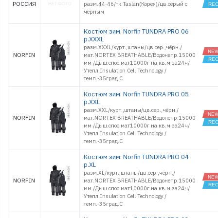
РОССИЯ
разм.44-46/тк.Taslan(Корея)/цв.серый с
черным
Костюм зим. Norfin TUNDRA PRO 06
р.XXXL
разм.XXXL/курт.,штаны/цв.сер.,чёрн./
NORFIN
мат.NORTEX BREATHABLE/Водонепр.15000
мм /Дыш.спос.мат10000г на кв.м за24ч/
Утепл.Insulation Cell Technology /
темп.-35град.С
Костюм зим. Norfin TUNDRA PRO 05
р.XXL
разм.XXL/курт.,штаны/цв.сер.,чёрн./
NORFIN
мат.NORTEX BREATHABLE/Водонепр.15000
мм /Дыш.спос.мат10000г на кв.м за24ч/
Утепл.Insulation Cell Technology /
темп.-35град.С
Костюм зим. Norfin TUNDRA PRO 04
р.XL
разм.XL/курт.,штаны/цв.сер.,чёрн./
NORFIN
мат.NORTEX BREATHABLE/Водонепр.15000
мм /Дыш.спос.мат10000г на кв.м за24ч/
Утепл.Insulation Cell Technology /
темп.-35град.С