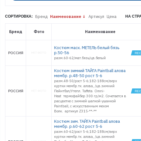
+
EXTREME 5
PRO
Бренд
Наименование
Артикул
Цена
СОРТИРОВКА:
НА СТР
FJORD
THERMAX
TORNADO
Бренд
Фото
Наименование
PRO
TUNDRA
PRO
Костюм маск. МЕТЕЛЬ белый бязь
АРКТИКА
р.50-56
РОССИЯ
КАНАДА
разм.60-62/мат.бязь/цв.белый
МЕТЕЛЬ
ПРЕСТИЖ
Костюм зимний ТАЙГА Paintball алова
мембр. р.48-50 рост 5-6
ТАЙГА Pain
разм.48-50/рост 5-6;182-188см/верх
куртки мембр.тк. алова, /цв.зимний
РОССИЯ
Пейнтбол/Утепл. Taffeta Omni-
Heat термофайбер 300 гр/м2. Сочетается в
расцветке с зимней шапкой-ушанкой
Paintball, с искусственным мехом
Волк. артикул Z315-**-**
Костюм зим. ТАЙГА Paintball алова
мембр. р.60-62 рост 5-6
разм.60-62/рост 5-6;182-188см/верх
куртки мембр.тк. алова, /цв.зимний