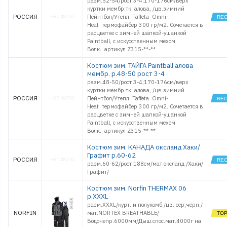
разм.52-54/рост 3-4;170-176см/верх
куртки мембр.тк. алова, /цв.зимний
РОССИЯ
Пейнтбол/Утепл. Taffeta Omni-
Heat термофайбер 300 гр/м2. Сочетается в
расцветке с зимней шапкой-ушанкой
Paintball, с искусственным мехом
Волк. артикул Z315-**-**
Костюм зим. ТАЙГА Paintball алова
мембр. р.48-50 рост 3-4
разм.48-50/рост 3-4;170-176см/верх
куртки мембр.тк. алова, /цв.зимний
РОССИЯ
Пейнтбол/Утепл. Taffeta Omni-
Heat термофайбер 300 гр/м2. Сочетается в
расцветке с зимней шапкой-ушанкой
Paintball, с искусственным мехом
Волк. артикул Z315-**-**
Костюм зим. КАНАДА оксланд Хаки/
Графит р.60-62
РОССИЯ
разм.60-62/рост 188см/мат.оксланд /Хаки/
Графит/
Костюм зим. Norfin THERMAX 06
р.XXXL
разм.XXXL/курт. и полукомб./цв. сер,чёрн./
NORFIN
мат.NORTEX BREATHABLE/
Водонепр.6000мм/Дыш.спос.мат.4000г на