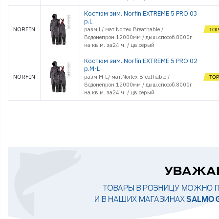
Костюм зим. Norfin EXTREME 5 PRO 03
р.L
NORFIN
разм.L/ мат.Nortex Breathable /
Водонепрон.12000мм / дыш.способ.8000г
на кв.м. за24 ч. / цв.серый
Костюм зим. Norfin EXTREME 5 PRO 02
р.M-L
NORFIN
разм.M-L/ мат.Nortex Breathable /
Водонепрон.12000мм / дыш.способ.8000г
на кв.м. за24 ч. / цв.серый