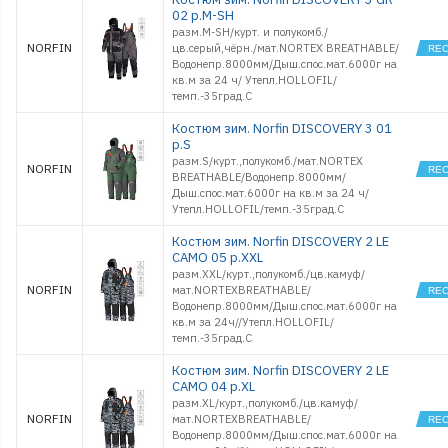
02 р.M-SH
разм.M-SH/курт. и полукомб./
NORFIN
цв.серый,чёрн./мат.NORTEX BREATHABLE/
Водонепр.8000мм/Дыш.спос.мат.6000г на
кв.м за 24 ч/ Утепл.HOLLOFIL/
темп.-35град.С
Костюм зим. Norfin DISCOVERY 3 01
р.S
разм.S/курт.,полукомб./мат.NORTEX
NORFIN
BREATHABLE/Водонепр.8000мм/
Дыш.спос.мат.6000г на кв.м за 24 ч/
Утепл.HOLLOFIL/темп.-35град.С
Костюм зим. Norfin DISCOVERY 2 LE
CAMO 05 р.XXL
разм.XXL/курт.,полукомб./цв.камуф/
NORFIN
мат.NORTEXBREATHABLE/
Водонепр.8000мм/Дыш.спос.мат.6000г на
кв.м за 24ч//Утепл.HOLLOFIL/
темп.-35град.С
Костюм зим. Norfin DISCOVERY 2 LE
CAMO 04 р.XL
разм.XL/курт.,полукомб./цв.камуф/
NORFIN
мат.NORTEXBREATHABLE/
Водонепр.8000мм/Дыш.спос.мат.6000г на