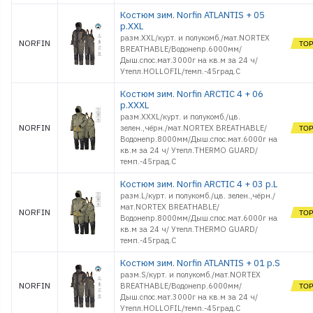
Костюм зим. Norfin ATLANTIS + 05
р.XXL
разм.XХL/курт. и полукомб./мат.NORTEX
NORFIN
BREATHABLE/Водонепр.6000мм/
Дыш.спос.мат.3000г на кв.м за 24 ч/
Утепл.HOLLOFIL/темп.-45град.С
Костюм зим. Norfin ARCTIC 4 + 06
р.XXXL
разм.XXXL/курт. и полукомб./цв.
NORFIN
зелен.,чёрн./мат.NORTEX BREATHABLE/
Водонепр.8000мм/Дыш.спос.мат.6000г на
кв.м за 24 ч/ Утепл.THERMO GUARD/
темп.-45град.С
Костюм зим. Norfin ARCTIC 4 + 03 р.L
разм.L/курт. и полукомб./цв. зелен.,чёрн./
мат.NORTEX BREATHABLE/
NORFIN
Водонепр.8000мм/Дыш.спос.мат.6000г на
кв.м за 24 ч/ Утепл.THERMO GUARD/
темп.-45град.С
Костюм зим. Norfin ATLANTIS + 01 р.S
разм.S/курт. и полукомб./мат.NORTEX
NORFIN
BREATHABLE/Водонепр.6000мм/
Дыш.спос.мат.3000г на кв.м за 24 ч/
Утепл.HOLLOFIL/темп.-45град.С