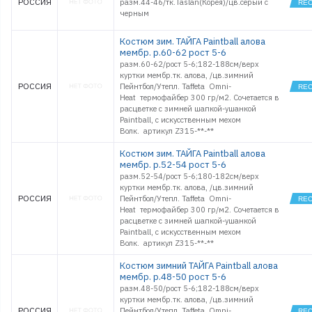
РОССИЯ
разм.44-46/тк.Taslan(Корея)/цв.серый с
черным
Костюм зим. ТАЙГА Paintball алова
мембр. р.60-62 рост 5-6
разм.60-62/рост 5-6;182-188см/верх
куртки мембр.тк. алова, /цв.зимний
РОССИЯ
Пейнтбол/Утепл. Taffeta Omni-
Heat термофайбер 300 гр/м2. Сочетается в
расцветке с зимней шапкой-ушанкой
Paintball, с искусственным мехом
Волк. артикул Z315-**-**
Костюм зим. ТАЙГА Paintball алова
мембр. р.52-54 рост 5-6
разм.52-54/рост 5-6;180-182см/верх
куртки мембр.тк. алова, /цв.зимний
РОССИЯ
Пейнтбол/Утепл. Taffeta Omni-
Heat термофайбер 300 гр/м2. Сочетается в
расцветке с зимней шапкой-ушанкой
Paintball, с искусственным мехом
Волк. артикул Z315-**-**
Костюм зимний ТАЙГА Paintball алова
мембр. р.48-50 рост 5-6
разм.48-50/рост 5-6;182-188см/верх
куртки мембр.тк. алова, /цв.зимний
РОССИЯ
Пейнтбол/Утепл. Taffeta Omni-