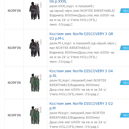
06 р.XXXL
разм.XXXL/курт. и полукомб./
NORFIN
цв.серый,чёрн./мат.NORTEX BREATHABLE/
Водонепр.8000мм/Дыш.спос.мат.6000г на
кв.м за 24 ч/ Утепл.HOLLOFIL/
темп.-35град.С
Костюм зим. Norfin DISCOVERY 3 GR
02 р.M-L
разм.M-L/курт. и полукомб./цв.серый,чёрн./
NORFIN
мат.NORTEX BREATHABLE/
Водонепр.8000мм/Дыш.спос.мат.6000г на
кв.м за 24 ч/ Утепл.HOLLOFIL/
темп.-35град.С
Костюм зим. Norfin DISCOVERY 3 04
р.XL
разм.XL/курт.,полукомб./мат.NORTEX
NORFIN
BREATHABLE/Водонепр.8000мм/
Дыш.спос.мат.6000г на кв.м за 24 ч/
Утепл.HOLLOFIL/темп.-35град.С
Костюм зим. Norfin DISCOVERY 3 02
р.M
разм.M/курт.,полукомб./мат.NORTEX
NORFIN
BREATHABLE/Водонепр.8000мм/
Дыш.спос.мат.6000г на кв.м за 24 ч/
Утепл.HOLLOFIL/темп.-35град.С