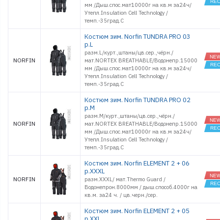
мм /Дыш.спос.мат10000г на кв.м за24ч/
Утепл.Insulation Cell Technology /
темп.-35град.С
Костюм зим. Norfin TUNDRA PRO 03
р.L
разм.L/курт.,штаны/цв.сер.,чёрн./
NORFIN
мат.NORTEX BREATHABLE/Водонепр.15000
мм /Дыш.спос.мат10000г на кв.м за24ч/
Утепл.Insulation Cell Technology /
темп.-35град.С
Костюм зим. Norfin TUNDRA PRO 02
р.M
разм.M/курт.,штаны/цв.сер.,чёрн./
NORFIN
мат.NORTEX BREATHABLE/Водонепр.15000
мм /Дыш.спос.мат10000г на кв.м за24ч/
Утепл.Insulation Cell Technology /
темп.-35град.С
Костюм зим. Norfin ELEMENT 2 + 06
р.XXXL
NORFIN
разм.XXXL/ мат.Thermo Guard /
Водонепрон.8000мм / дыш.способ.4000г на
кв.м. за24 ч. / цв.черн./сер.
Костюм зим. Norfin ELEMENT 2 + 05
р.XXL