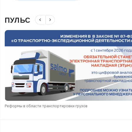
ПУЛЬС
navigate_before
navigate_next
Реформы в области транспортировки грузов