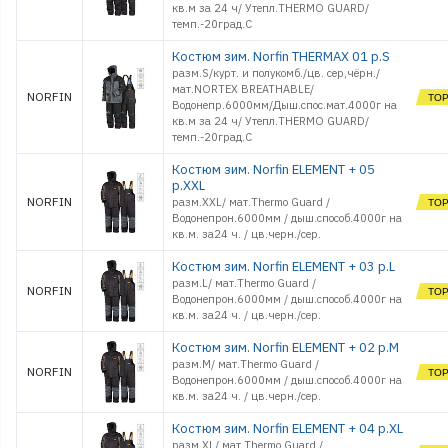
кв.м за 24 ч/ Утепл.THERMO GUARD/
темп.-20град.С
Костюм зим. Norfin THERMAX 01 р.S
разм.S/курт. и полукомб./цв. сер,чёрн./
мат.NORTEX BREATHABLE/
NORFIN
Водонепр.6000мм/Дыш.спос.мат.4000г на
кв.м за 24 ч/ Утепл.THERMO GUARD/
темп.-20град.С
Костюм зим. Norfin ELEMENT + 05
р.XXL
NORFIN
разм.XXL/ мат.Thermo Guard /
Водонепрон.6000мм / дыш.способ.4000г на
кв.м. за24 ч. / цв.черн./сер.
Костюм зим. Norfin ELEMENT + 03 р.L
разм.L/ мат.Thermo Guard /
NORFIN
Водонепрон.6000мм / дыш.способ.4000г на
кв.м. за24 ч. / цв.черн./сер.
Костюм зим. Norfin ELEMENT + 02 р.M
разм.M/ мат.Thermo Guard /
NORFIN
Водонепрон.6000мм / дыш.способ.4000г на
кв.м. за24 ч. / цв.черн./сер.
Костюм зим. Norfin ELEMENT + 04 р.XL
разм.XL/ мат.Thermo Guard /