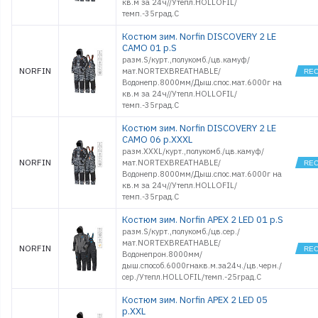
кв.м за 24ч//Утепл.HOLLOFIL/
темп.-35град.С
Костюм зим. Norfin DISCOVERY 2 LE
CAMO 01 р.S
разм.S/курт.,полукомб./цв.камуф/
NORFIN
мат.NORTEXBREATHABLE/
Водонепр.8000мм/Дыш.спос.мат.6000г на
кв.м за 24ч//Утепл.HOLLOFIL/
темп.-35град.С
Костюм зим. Norfin DISCOVERY 2 LE
CAMO 06 р.XXXL
разм.XXXL/курт.,полукомб./цв.камуф/
NORFIN
мат.NORTEXBREATHABLE/
Водонепр.8000мм/Дыш.спос.мат.6000г на
кв.м за 24ч//Утепл.HOLLOFIL/
темп.-35град.С
Костюм зим. Norfin APEX 2 LED 01 р.S
разм.S/курт.,полукомб./цв.сер./
мат.NORTEXBREATHABLE/
NORFIN
Водонепрон.8000мм/
дыш.способ.6000гнакв.м.за24ч./цв.черн./
сер./Утепл.HOLLOFIL/темп.-25град.С
Костюм зим. Norfin APEX 2 LED 05
р.XXL