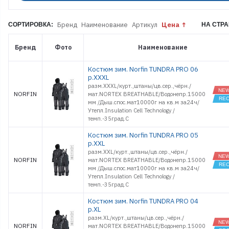
+
EXTREME 5
PRO
Бренд
Наименование
Артикул
Цена
СОРТИРОВКА:
НА СТРА
FJORD
THERMAX
Бренд
Фото
Наименование
TORNADO
PRO
TUNDRA
Костюм зим. Norfin TUNDRA PRO 06
PRO
р.XXXL
АРКТИКА
разм.XXXL/курт.,штаны/цв.сер.,чёрн./
КАНАДА
NORFIN
мат.NORTEX BREATHABLE/Водонепр.15000
мм /Дыш.спос.мат10000г на кв.м за24ч/
МЕТЕЛЬ
Утепл.Insulation Cell Technology /
ПРЕСТИЖ
темп.-35град.С
ТАЙГА Pain
Костюм зим. Norfin TUNDRA PRO 05
р.XXL
разм.XXL/курт.,штаны/цв.сер.,чёрн./
NORFIN
мат.NORTEX BREATHABLE/Водонепр.15000
мм /Дыш.спос.мат10000г на кв.м за24ч/
Утепл.Insulation Cell Technology /
темп.-35град.С
Костюм зим. Norfin TUNDRA PRO 04
р.XL
разм.XL/курт.,штаны/цв.сер.,чёрн./
NORFIN
мат.NORTEX BREATHABLE/Водонепр.15000