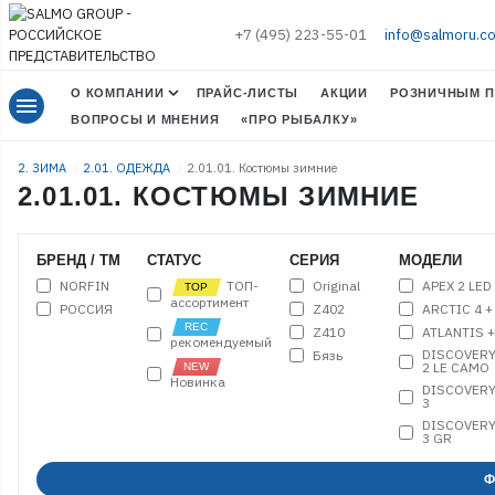
+7 (495) 223-55-01
info@salmoru.c
О КОМПАНИИ
ПРАЙС-ЛИСТЫ
АКЦИИ
РОЗНИЧНЫМ П
menu
ВОПРОСЫ И МНЕНИЯ
«ПРО РЫБАЛКУ»
2. ЗИМА
2.01. ОДЕЖДА
2.01.01. Костюмы зимние
2.01.01. КОСТЮМЫ ЗИМНИЕ
БРЕНД / ТМ
СТАТУС
СЕРИЯ
МОДЕЛИ
NORFIN
Original
APEX 2 LED
ТОП-
ассортимент
РОССИЯ
Z402
ARCTIC 4 +
Z410
ATLANTIS 
рекомендуемый
DISCOVER
Бязь
2 LE CAMO
Новинка
DISCOVER
3
DISCOVER
3 GR
ELEMENT +
Ф
ELEMENT 2