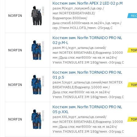
Костюм зим. Norfin APEX 2 LED 02 р.M
разм.M/курт.,полукомб./цв.сер./
мат.NORTEXBREATHABLE/
NORFIN
Водонепрон.8000мм/
дыш.способ.6000гнакв.м.за24ч./цв.черн./
сер./Утепл.HOLLOFIL/темп.-25град.С
Костюм зим. Norfin TORNADO PRO NL
02 р.M-L
разм.M-L/курт.,штаны/цв.синий/
NORFIN
мат.NORTEX BREATHABLE/Водонепр.10000
мм /Дыш.спос.мат8000г на кв.м за24ч/
Утепл.THINSULATE 3M 180g/темп.-30град.С
Костюм зим. Norfin TORNADO PRO NL
01 р.S
разм.S/курт.,штаны/цв.синий/мат.NORTEX
NORFIN
BREATHABLE/Водонепр.10000 мм /
Дыш.спос.мат8000г на кв.м за24ч/
Утепл.THINSULATE 3M 180g/темп.-30град.С
Костюм зим. Norfin TORNADO PRO NL
05 р.XXL
разм.XXL/курт.,штаны/цв.синий/
NORFIN
мат.NORTEX BREATHABLE/Водонепр.10000
мм /Дыш.спос.мат8000г на кв.м за24ч/
Утепл.THINSULATE 3M 180g/темп.-30град.С