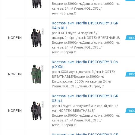
Водонепр.8000мм/Дыш.спос.мат.6000г на
кв.м за 24 ч/ Утепл.HOLLOFIL/
темп.-35град.С
Костюм зим. Norfin DISCOVERY 3 GR
04 р.XL-L
разм.XL-L/курт. и полукомб./
NORFIN
цв.серый,чёрн./мат.NORTEX BREATHABLE/
Водонепр.8000мм/Дыш.спос.мат.6000г на
кв.м за 24 ч/ Утепл.HOLLOFIL/
темп.-35град.С
Костюм зим. Norfin DISCOVERY 3 06
р.XXXL
разм.XXXL/курт.,полукомб./мат.NORTEX
NORFIN
BREATHABLE/Водонепр.8000мм/
Дыш.спос.мат.6000г на кв.м за 24 ч/
Утепл.HOLLOFIL/темп.-35град.С
Костюм зим. Norfin DISCOVERY 3 GR
03 р.L
разм.L/курт. и полукомб./цв.серый,чёрн./
NORFIN
мат.NORTEX BREATHABLE/
Водонепр.8000мм/Дыш.спос.мат.6000г на
кв.м за 24 ч/ Утепл.HOLLOFIL/
темп.-35град.С
Костюм зим. Norfin DISCOVERY 3 GR