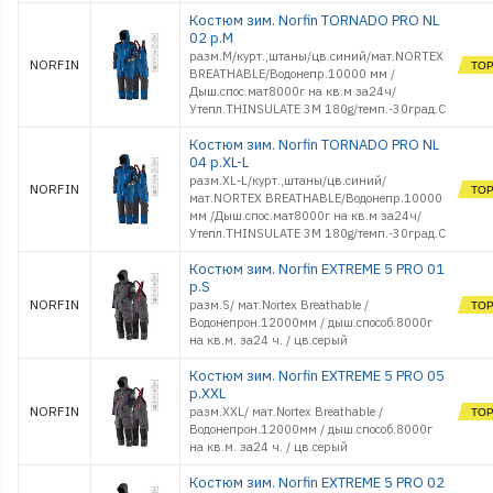
Костюм зим. Norfin TORNADO PRO NL
02 р.M
разм.M/курт.,штаны/цв.синий/мат.NORTEX
NORFIN
BREATHABLE/Водонепр.10000 мм /
Дыш.спос.мат8000г на кв.м за24ч/
Утепл.THINSULATE 3M 180g/темп.-30град.С
Костюм зим. Norfin TORNADO PRO NL
04 р.XL-L
разм.XL-L/курт.,штаны/цв.синий/
NORFIN
мат.NORTEX BREATHABLE/Водонепр.10000
мм /Дыш.спос.мат8000г на кв.м за24ч/
Утепл.THINSULATE 3M 180g/темп.-30град.С
Костюм зим. Norfin EXTREME 5 PRO 01
р.S
NORFIN
разм.S/ мат.Nortex Breathable /
Водонепрон.12000мм / дыш.способ.8000г
на кв.м. за24 ч. / цв.серый
Костюм зим. Norfin EXTREME 5 PRO 05
р.XXL
NORFIN
разм.XXL/ мат.Nortex Breathable /
Водонепрон.12000мм / дыш.способ.8000г
на кв.м. за24 ч. / цв.серый
Костюм зим. Norfin EXTREME 5 PRO 02