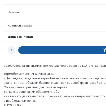
Наличие
Кратность заказа
Цена розничная
Количество
add_shoppi
к
заказу
разм.M/кофта, штаны/мат.полиэст/цв.чер с оранж. отд./темп.холод
Термобелье NORFIN WINTER LINE.
«Дышащее» раздельное термобелье. Согласно послойной концепции 
является термобельем базового слоя при средней физической акти
Мягкий, очень приятный для тела материал.
Белье скроено таким образом, чтобы
не стеснять движений тела – оно имеет максимальную эластичность
в необходимых зонах.
ТЕРМОБЕЛЬЕ: