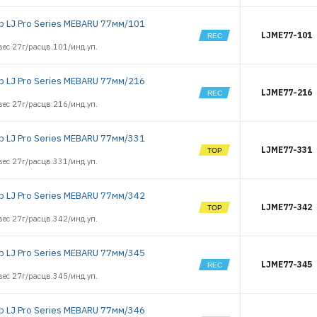
р LJ Pro Series MEBARU 77мм/101
LJME77-101
ес 27г/расцв.101/инд.уп.
р LJ Pro Series MEBARU 77мм/216
LJME77-216
ес 27г/расцв.216/инд.уп.
ЭЛЕКТРОННАЯ ПОЧТА (ЛОГИН)
р LJ Pro Series MEBARU 77мм/331
LJME77-331
ес 27г/расцв.331/инд.уп.
ПАРОЛЬ
р LJ Pro Series MEBARU 77мм/342
LJME77-342
ес 27г/расцв.342/инд.уп.
ВОЙТИ
р LJ Pro Series MEBARU 77мм/345
LJME77-345
ес 27г/расцв.345/инд.уп.
ЗАБЫЛИ ПАРОЛЬ?
РЕГИСТРАЦИЯ ОПТ
р LJ Pro Series MEBARU 77мм/346