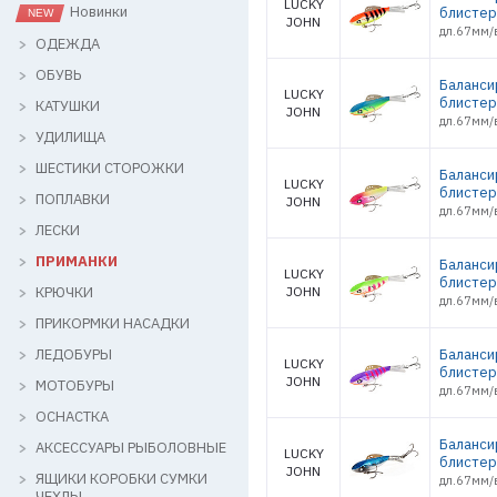
LUCKY
Новинки
блистер
JOHN
дл.67мм/в
ОДЕЖДА
ОБУВЬ
Баланси
LUCKY
блистер
КАТУШКИ
JOHN
дл.67мм/в
УДИЛИЩА
ШЕСТИКИ СТОРОЖКИ
Баланси
LUCKY
блистер
ПОПЛАВКИ
JOHN
дл.67мм/в
ЛЕСКИ
ПРИМАНКИ
Баланси
LUCKY
блистер
КРЮЧКИ
JOHN
дл.67мм/в
ПРИКОРМКИ НАСАДКИ
ЛЕДОБУРЫ
Баланси
LUCKY
блистер
JOHN
МОТОБУРЫ
дл.67мм/в
ОСНАСТКА
Баланси
АКСЕССУАРЫ РЫБОЛОВНЫЕ
LUCKY
блистер
JOHN
ЯЩИКИ КОРОБКИ СУМКИ
дл.67мм/в
ЧЕХЛЫ