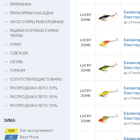
ПРИМАНКИ
Баланси
ПРИКОРМКИ НАСАДКИ
LUCKY
блистер
JOHN
АКСЕССУАРЫ РЫБОЛОВНЫЕ
дл.67мм/в
ЯЩИКИ КОРОБКИ СУМКИ
ЧЕХЛЫ
Баланси
LUCKY
ОЧКИ
блистер
JOHN
ОДЕЖДА
ОБУВЬ
Баланси
LUCKY
блистер
ТУРИЗМ
JOHN
дл.67мм/в
СОПУТСТВУЮЩИЕ ТОВАРЫ
РАСПРОДАЖА ЛЕТО 30%
Баланси
LUCKY
блистер
JOHN
РАСПРОДАЖА ЛЕТО 50%
дл.67мм/в
РАСПРОДАЖА ЛЕТО 70%
Баланси
LUCKY
блистер
ЗИМА
JOHN
дл.67мм/в
Топ-ассортимент
Best Price
Баланси