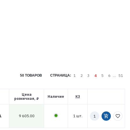
1
2
3
4
5
6
…
51
50 ТОВАРОВ
СТРАНИЦА:
Цена
Наличие
КЗ
розничная, ₽
Количество
9 605.00
1 шт.
add_shopping_cart
favorite_border
L
к
заказу