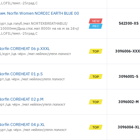
LLOFIL/темп.-25град.С
зим. Norfin Women NORDIC EARTH BLUE 00
542300-XS
курт./цв.голуб./мат.NORTEXBREATHABLE/
.10000мм/Дыш.спос.мат.8000г на кв.м за 24ч//
LLOFIL/темп.-25град.С
Norfin COREHEAT 06 р.XXXL
3096006-XXX
/курт./цв.чёрн../мат.нейлон/утепл.полиэст
ЭЛЕКТРОННАЯ ПОЧТА (ЛОГИН)
Norfin COREHEAT 01 р.S
3096001-S
рт./цв.чёрн../мат.нейлон/утепл.полиэст
ПАРОЛЬ
Norfin COREHEAT 02 р.M
3096002-M
рт./цв.чёрн../мат.нейлон/утепл.полиэст
ВОЙТИ
ЗАБЫЛИ ПАРОЛЬ?
orfin COREHEAT 04 р.XL
3096004-XL
урт./цв.чёрн../мат.нейлон/утепл.полиэст
РЕГИСТРАЦИЯ ОПТ