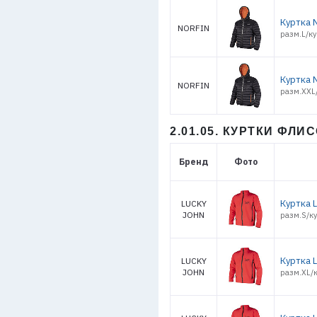
Куртка N
NORFIN
разм.L/ку
Куртка 
NORFIN
разм.XXL/
2.01.05. КУРТКИ ФЛ
Бренд
Фото
Куртка 
LUCKY
JOHN
разм.S/ку
Куртка 
LUCKY
JOHN
разм.XL/к