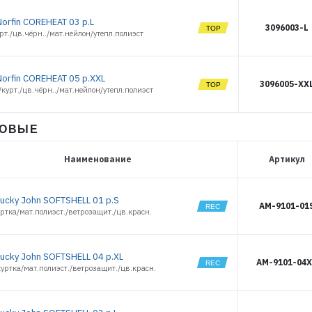
РЕГИСТРАЦИЯ РОЗНИЦА
orfin COREHEAT 03 р.L
3096003-L
рт./цв.чёрн../мат.нейлон/утепл.полиэст
Norfin COREHEAT 05 р.XXL
3096005-XX
курт./цв.чёрн../мат.нейлон/утепл.полиэст
ИСОВЫЕ
Наименование
Артикул
Lucky John SOFTSHELL 01 р.S
AM-9101-01
ртка/мат.полиэст./ветрозащит./цв.красн.
Lucky John SOFTSHELL 04 р.XL
AM-9101-04X
уртка/мат.полиэст./ветрозащит./цв.красн.