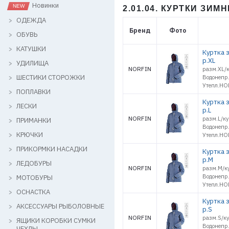
Новинки
2.01.04. КУРТКИ ЗИМ
ОДЕЖДА
Бренд
Фото
ОБУВЬ
КАТУШКИ
Куртка 
р.XL
УДИЛИЩА
NORFIN
разм.XL/
ШЕСТИКИ СТОРОЖКИ
Водонепр
Утепл.HO
ПОПЛАВКИ
Куртка 
ЛЕСКИ
р.L
NORFIN
разм.L/к
ПРИМАНКИ
Водонепр
КРЮЧКИ
Утепл.HO
ПРИКОРМКИ НАСАДКИ
Куртка 
р.M
ЛЕДОБУРЫ
NORFIN
разм.M/к
Водонепр
МОТОБУРЫ
Утепл.HO
ОСНАСТКА
Куртка 
АКСЕССУАРЫ РЫБОЛОВНЫЕ
р.S
NORFIN
разм.S/к
ЯЩИКИ КОРОБКИ СУМКИ
Водонепр
ЧЕХЛЫ