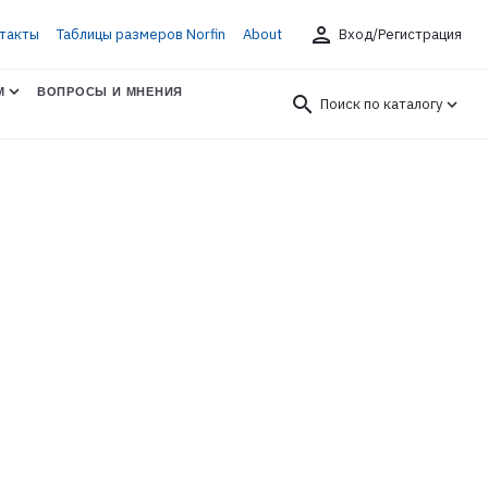
person
такты
Таблицы размеров Norfin
About
Вход/Регистрация
М
ВОПРОСЫ И МНЕНИЯ
search
Поиск по каталогу