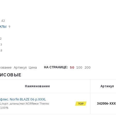
42
ЕХЛЫ
9
2
33
18
ование
Артикул
Цена
50
100
200
НА СТРАНИЦЕ:
ФЛИСОВЫЕ
Наименование
Артикул
флис. Norfin BLAZE 06 р.XXXL
342006-XXX
/курт.,штаны/мат.NORfleece Thermo
ер100%