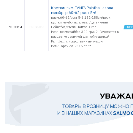
Костюм зим. ТАЙГА Paintball алова
мембр. р.60-62 рост 5-6
разм.60-62/рост 5-6;182-188см/верх
куртки мембр.тк. алова, /цв.зимний
РОССИЯ
Пейнтбол/Утепл. Taffeta Omni-
Heat термофайбер 300 гр/м2. Сочетается в
расцветке с зимней шапкой-ушанкой
Paintball, с искусственным мехом
Волк. артикул Z315-**-**