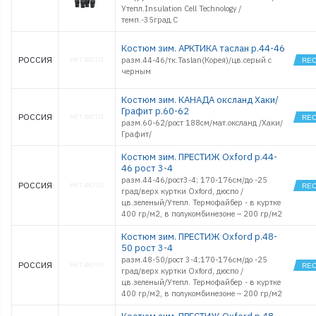
Утепл.Insulation Cell Technology /
темп.-35град.С
Костюм зим. АРКТИКА таслан р.44-46
РОССИЯ
разм.44-46/тк.Taslan(Корея)/цв.серый с
черным
Костюм зим. КАНАДА оксланд Хаки/
Графит р.60-62
РОССИЯ
разм.60-62/рост 188см/мат.оксланд /Хаки/
Графит/
Костюм зим. ПРЕСТИЖ Oxford р.44-
46 рост 3-4
разм.44-46/рост3-4; 170-176см/до -25
РОССИЯ
град/верх куртки Oxford, дюспо /
цв.зеленый/Утепл. Термофайбер - в куртке
400 гр/м2, в полукомбинезоне – 200 гр/м2
Костюм зим. ПРЕСТИЖ Oxford р.48-
50 рост 3-4
разм.48-50/рост 3-4;170-176см/до -25
РОССИЯ
град/верх куртки Oxford, дюспо /
цв.зеленый/Утепл. Термофайбер - в куртке
400 гр/м2, в полукомбинезоне – 200 гр/м2