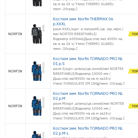
кв.м за 24 ч/ Утепл.THERMO GUARD/
темп.-20град.С
Костюм зим. Norfin THERMAX 06
р.XXXL
разм.XXXL/курт. и полукомб./цв. сер,чёрн./
NORFIN
мат.NORTEX BREATHABLE/
Водонепр.6000мм/Дыш.спос.мат.4000г на
кв.м за 24 ч/ Утепл.THERMO GUARD/
темп.-20град.С
Костюм зим. Norfin TORNADO PRO NL
01 р.S
разм.S/курт.,штаны/цв.синий/мат.NORTEX
NORFIN
BREATHABLE/Водонепр.10000 мм /
Дыш.спос.мат8000г на кв.м за24ч/
Утепл.THINSULATE 3M 180g/темп.-30град.С
Костюм зим. Norfin TORNADO PRO NL
02 р.M
разм.M/курт.,штаны/цв.синий/мат.NORTEX
NORFIN
BREATHABLE/Водонепр.10000 мм /
Дыш.спос.мат8000г на кв.м за24ч/
Утепл.THINSULATE 3M 180g/темп.-30град.С
Костюм зим. Norfin TORNADO PRO NL
02 р.M-L