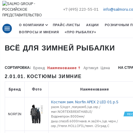
+7 (495) 223-55-01
info@salmoru.c
О КОМПАНИИ
ПРАЙС-ЛИСТЫ
АКЦИИ
РОЗНИЧНЫМ П
menu
ВОПРОСЫ И МНЕНИЯ
«ПРО РЫБАЛКУ»
ВСЁ ДЛЯ ЗИМНЕЙ РЫБАЛКИ
Бренд
Наименование
Артикул
Цена
СОРТИРОВКА:
НА СТР
2.01.01. КОСТЮМЫ ЗИМНИЕ
Бренд
Фото
Наименование
Костюм зим. Norfin APEX 2 LED 01 р.S
разм.S/курт.,полукомб./цв.сер./
мат.NORTEXBREATHABLE/
NORFIN
Водонепрон.8000мм/
дыш.способ.6000гнакв.м.за24ч./цв.черн./
сер./Утепл.HOLLOFIL/темп.-25град.С