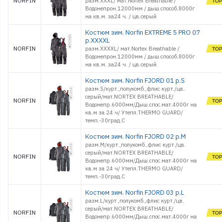
NORFIN
разм.XXXL/ мат.Nortex Breathable /
Водонепрон.12000мм / дыш.способ.8000г
на кв.м. за24 ч. / цв.серый
Костюм зим. Norfin EXTREME 5 PRO 07
р.XXXXL
NORFIN
разм.XXXXL/ мат.Nortex Breathable /
Водонепрон.12000мм / дыш.способ.8000г
на кв.м. за24 ч. / цв.серый
Костюм зим. Norfin FJORD 01 р.S
разм.S/курт.,полукомб.,флис курт./цв.
серый/мат.NORTEX BREATHABLE/
NORFIN
Водонепр.6000мм/Дыш.спос.мат.4000г на
кв.м за 24 ч/ Утепл.THERMO GUARD/
темп.-30град.С
Костюм зим. Norfin FJORD 02 р.M
разм.M/курт.,полукомб.,флис курт./цв.
серый/мат.NORTEX BREATHABLE/
NORFIN
Водонепр.6000мм/Дыш.спос.мат.4000г на
кв.м за 24 ч/ Утепл.THERMO GUARD/
темп.-30град.С
Костюм зим. Norfin FJORD 03 р.L
разм.L/курт.,полукомб.,флис курт./цв.
серый/мат.NORTEX BREATHABLE/
NORFIN
Водонепр.6000мм/Дыш.спос.мат.4000г на