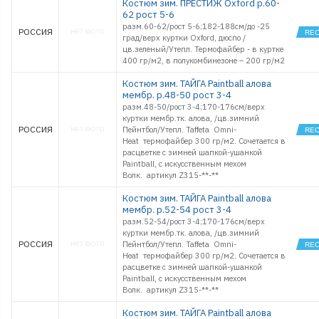
Костюм зим. ПРЕСТИЖ Oxford р.60-
62 рост 5-6
разм.60-62/рост 5-6;182-188см/до -25
РОССИЯ
град/верх куртки Oxford, дюспо /
цв.зеленый/Утепл. Термофайбер - в куртке
400 гр/м2, в полукомбинезоне – 200 гр/м2
Костюм зим. ТАЙГА Paintball алова
мембр. р.48-50 рост 3-4
разм.48-50/рост 3-4;170-176см/верх
куртки мембр.тк. алова, /цв.зимний
РОССИЯ
Пейнтбол/Утепл. Taffeta Omni-
Heat термофайбер 300 гр/м2. Сочетается в
расцветке с зимней шапкой-ушанкой
Paintball, с искусственным мехом
Волк. артикул Z315-**-**
Костюм зим. ТАЙГА Paintball алова
мембр. р.52-54 рост 3-4
разм.52-54/рост 3-4;170-176см/верх
куртки мембр.тк. алова, /цв.зимний
РОССИЯ
Пейнтбол/Утепл. Taffeta Omni-
Heat термофайбер 300 гр/м2. Сочетается в
расцветке с зимней шапкой-ушанкой
Paintball, с искусственным мехом
Волк. артикул Z315-**-**
Костюм зим. ТАЙГА Paintball алова